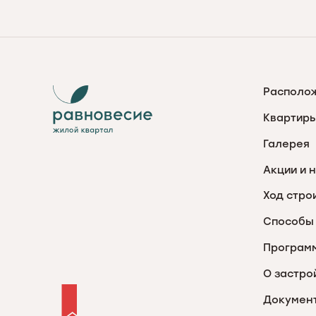
Располо
Квартиры
Галерея
Акции и 
Ход стро
Способы 
Програм
О застро
Докумен