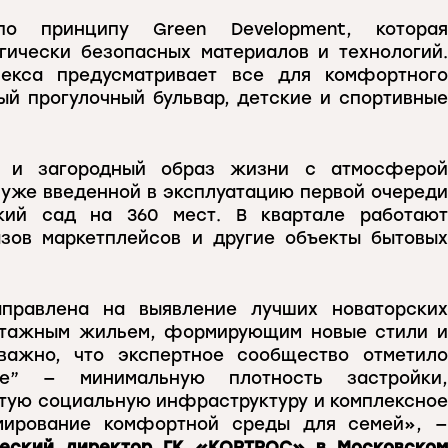
по принципу Green Development, которая
гически безопасных материалов и технологий.
лекса предусматривает все для комфортного
ый прогулочный бульвар, детские и спортивные
т и загородный образ жизни с атмосферой
 уже введенной в эксплуатацию первой очереди
кий сад на 360 мест. В квартале работают
азов маркетплейсов и другие объекты бытовых
правлена на выявление лучших новаторских
этажным жильем, формирующим новые стили и
важно, что экспертное сообщество отметило
ие” — минимальную плотность застройки,
тую социальную инфраструктуру и комплексное
мирование комфортной среды для семей», —
ческий директор ГК «КОРТРОС» в Московском