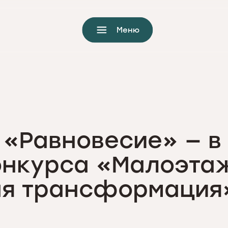
Меню
«Равновесие» — в
онкурса «Малоэта
ая трансформация