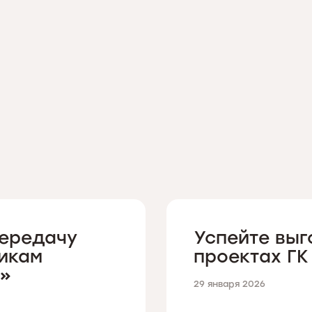
ередачу
Успейте выг
икам
проектах Г
и»
29 января 2026