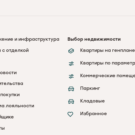
жение и инфраструктура
Выбор недвижимости
 с отделкой
Квартиры на генплане
Квартиры по парамет
новости
Коммерческие помещ
ительства
Паркинг
покупки
Кладовые
ма лояльности
Избранное
йщике
ты