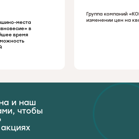
Группа компаний «К
изменении цен на кв
ашино-места
авновесие» в
айшее время
зможность
й
на и наш
ами, чтобы
о
 акциях