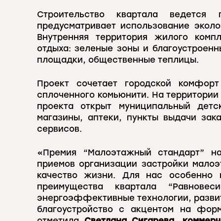
Строительство квартала ведется 
предусматривает использование эколо
Внутренняя территория жилого комп
отдыха: зеленые зоны и благоустроенн
площадки, общественные теплицы.
Проект сочетает городской комфор
сплоченного комьюнити. На территории
проекта открыт муниципальный детс
магазины, аптеки, пункты выдачи зак
сервисов.
«Премия “Малоэтажный стандарт” на
приемов организации застройки мало
качество жизни. Для нас особенно 
преимущества квартала “Равновес
энергоэффективные технологии, разви
благоустройство с акцентом на фор
отметила
Светлана Сигарева, коммер