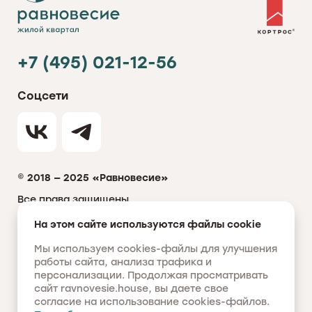
+7 (495) 021-12-56
Соцсети
© 2018 — 2025 «Равновесие»
Все права защищены
Политика обработки персональных данных
На этом сайте используются файлы cookie
Мы используем cookies-файлы для улучшения
ИНФОРМАЦИЯ О ЦЕНАХ, ПЛАНИРОВКАХ, А ТАКЖЕ СПЕЦИАЛЬНЫХ
ПРЕДЛОЖЕНИЯХ, РАЗМЕЩЁННЫХ НА ДАННОМ САЙТЕ, НОСИТ
работы сайта, анализа трафика и
ИСКЛЮЧИТЕЛЬНО ОЗНАКОМИТЕЛЬНЫЙ ХАРАКТЕР, НЕ ЯВЛЯЕТСЯ
персонализации. Продолжая просматривать
ПУБЛИЧНОЙ ОФЕРТОЙ, ОПРЕДЕЛЯЕМОЙ ПОЛОЖЕНИЯМИ СТАТЬИ 437
ГРАЖДАНСКОГО КОДЕКСА РОССИЙСКОЙ ФЕДЕРАЦИИ. ПРЕДСТАВЛЕННЫЕ
сайт ravnovesie.house, вы даете свое
НА САЙТЕ ИЗОБРАЖЕНИЯ ОБЪЕКТОВ ДОЛЕВОГО СТРОИТЕЛЬСТВА НОСЯТ
согласие на использование cookies-файлов.
ПРЕДВАРИТЕЛЬНЫЙ ОЗНАКОМИТЕЛЬНЫЙ ХАРАКТЕР И МОГУТ ОТЛИЧАТЬСЯ
ОТ ФАКТИЧЕСКИХ ПРОЕКТНЫХ РЕШЕНИЙ, РЕАЛИЗУЕМЫХ ЗАСТРОЙЩИКОМ.