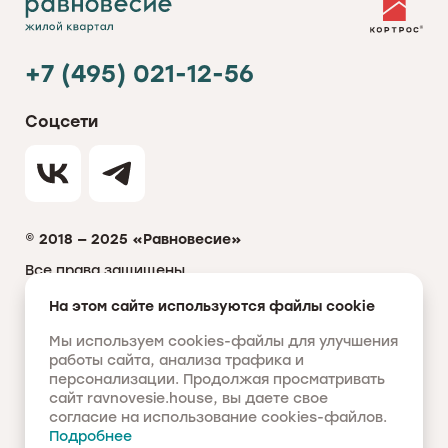
+7 (495) 021-12-56
Соцсети
© 2018 — 2025 «Равновесие»
Все права защищены
Политика обработки персональных данных
На этом сайте используются файлы cookie
Мы используем cookies-файлы для улучшения
ИНФОРМАЦИЯ О ЦЕНАХ, ПЛАНИРОВКАХ, А ТАКЖЕ СПЕЦИАЛЬНЫХ
ПРЕДЛОЖЕНИЯХ, РАЗМЕЩЁННЫХ НА ДАННОМ САЙТЕ, НОСИТ
работы сайта, анализа трафика и
ИСКЛЮЧИТЕЛЬНО ОЗНАКОМИТЕЛЬНЫЙ ХАРАКТЕР, НЕ ЯВЛЯЕТСЯ
персонализации. Продолжая просматривать
ПУБЛИЧНОЙ ОФЕРТОЙ, ОПРЕДЕЛЯЕМОЙ ПОЛОЖЕНИЯМИ СТАТЬИ 437
ГРАЖДАНСКОГО КОДЕКСА РОССИЙСКОЙ ФЕДЕРАЦИИ. ПРЕДСТАВЛЕННЫЕ
сайт ravnovesie.house, вы даете свое
НА САЙТЕ ИЗОБРАЖЕНИЯ ОБЪЕКТОВ ДОЛЕВОГО СТРОИТЕЛЬСТВА НОСЯТ
согласие на использование cookies-файлов.
ПРЕДВАРИТЕЛЬНЫЙ ОЗНАКОМИТЕЛЬНЫЙ ХАРАКТЕР И МОГУТ ОТЛИЧАТЬСЯ
ОТ ФАКТИЧЕСКИХ ПРОЕКТНЫХ РЕШЕНИЙ, РЕАЛИЗУЕМЫХ ЗАСТРОЙЩИКОМ.
Подробнее