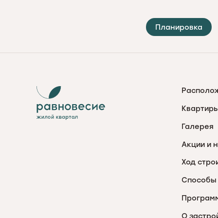
Планировка
Располо
Квартиры
Галерея
Акции и 
Ход стро
Способы 
Програм
О застро