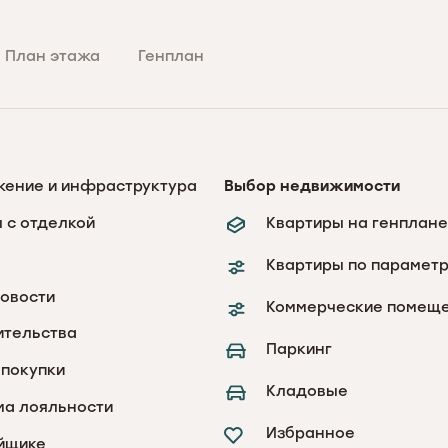
План этажа
Генплан
жение и инфраструктура
Выбор недвижимости
 с отделкой
Квартиры на генплане
Квартиры по парамет
новости
Коммерческие помещ
ительства
Паркинг
покупки
Кладовые
ма лояльности
Избранное
йщике